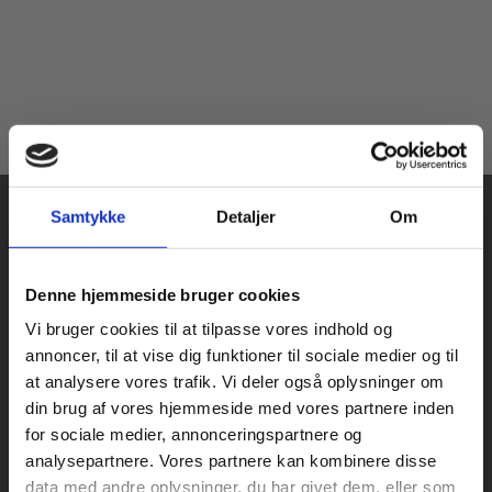
Samtykke
Detaljer
Om
Køb læremidler og find masterclasses mm.
Denne hjemmeside bruger cookies
Fortsæt som:
Vi bruger cookies til at tilpasse vores indhold og
Praxis Forlag A/S
annoncer, til at vise dig funktioner til sociale medier og til
CVR 41280921
at analysere vores trafik. Vi deler også oplysninger om
København
din brug af vores hjemmeside med vores partnere inden
Vognmagergade 7, 5. sal
For privatkunder og
For institutioner og
for sociale medier, annonceringspartnere og
1120 København K
analysepartnere. Vores partnere kan kombinere disse
studerende. Du får
virksomheder. Du
data med andre oplysninger, du har givet dem, eller som