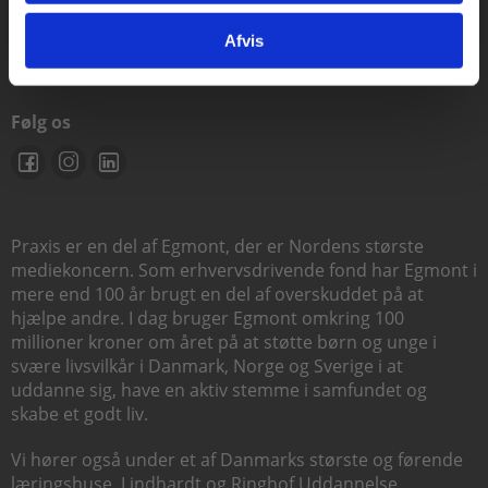
support@praxis.dk
Afvis
Følg os
Praxis er en del af Egmont, der er Nordens største
mediekoncern. Som erhvervsdrivende fond har Egmont i
mere end 100 år brugt en del af overskuddet på at
hjælpe andre. I dag bruger Egmont omkring 100
millioner kroner om året på at støtte børn og unge i
svære livsvilkår i Danmark, Norge og Sverige i at
uddanne sig, have en aktiv stemme i samfundet og
skabe et godt liv.
Vi hører også under et af Danmarks største og førende
læringshuse,
Lindhardt og Ringhof Uddannelse
,