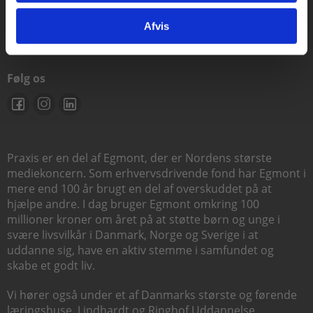
support@praxis.dk
Afvis
Følg os
Praxis er en del af Egmont, der er Nordens største
mediekoncern. Som erhvervsdrivende fond har Egmont i
mere end 100 år brugt en del af overskuddet på at
hjælpe andre. I dag bruger Egmont omkring 100
millioner kroner om året på at støtte børn og unge i
svære livsvilkår i Danmark, Norge og Sverige i at
uddanne sig, have en aktiv stemme i samfundet og
skabe et godt liv.
Vi hører også under et af Danmarks største og førende
læringshuse,
Lindhardt og Ringhof Uddannelse
,