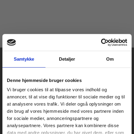
Samtykke
Detaljer
Om
Køb læremidler og find masterclasses mm.
Denne hjemmeside bruger cookies
Fortsæt som:
Vi bruger cookies til at tilpasse vores indhold og
Praxis Forlag A/S
annoncer, til at vise dig funktioner til sociale medier og til
CVR 41280921
at analysere vores trafik. Vi deler også oplysninger om
København
din brug af vores hjemmeside med vores partnere inden
Vognmagergade 7, 5. sal
For privatkunder og
For institutioner og
for sociale medier, annonceringspartnere og
1120 København K
analysepartnere. Vores partnere kan kombinere disse
studerende. Du får
virksomheder. Du
data med andre oplysninger, du har givet dem, eller som