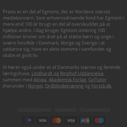
Praxis er en del af Egmont, der er Nordens største
mediekoncern. Som erhvervsdrivende fond har Egmont i
mere end 100 år brugt en del af overskuddet på at
hjælpe andre. I dag bruger Egmont omkring 100
millioner kroner om året på at støtte børn og unge i
svære livsvilkår i Danmark, Norge og Sverige i at
uddanne sig, have en aktiv stemme i samfundet og
skabe et godt liv.
Vi hører også under et af Danmarks største og førende
læringshuse,
Lindhardt og Ringhof Uddannelse
,
sammen med
Alinea
,
Akademisk Forlag
,
GoTutor
(herunder i
Norge
),
Ordblindetræning
og
Forstå.dk
.
Subfooter
Handelsbetingelser
Cookiepolitik
Persondatapolitik
menu
Subfooter
payment