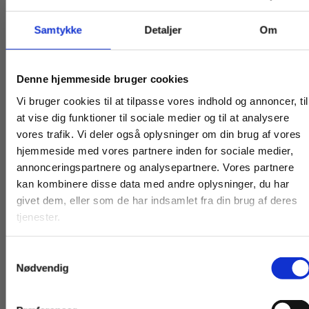
Pris på lærerabonnement
Samtykke
Detaljer
Om
1.000 kr. ekskl. moms
Køb læremidler og find masterclasses mm.
Denne hjemmeside bruger cookies
Prisen er pr. halve år pr. produkt, og
Fortsæt som:
Vi bruger cookies til at tilpasse vores indhold og annoncer, til
abonnementet gælder for alle lærere på skolen.
at vise dig funktioner til sociale medier og til at analysere
vores trafik. Vi deler også oplysninger om din brug af vores
Abonnementet bliver automatisk fornyet to gange
hjemmeside med vores partnere inden for sociale medier,
årligt, indtil skolen opsiger aftalen. Abonnementet
For privatkunder og
For institutioner og
annonceringspartnere og analysepartnere. Vores partnere
kan kombinere disse data med andre oplysninger, du har
skal opsiges senest en måned før periodens
studerende. Du får
virksomheder. Du
givet dem, eller som de har indsamlet fra din brug af deres
udløb.
vist priser inkl.
får vist priser ekskl.
tjenester.
moms.
moms.
Samtykkevalg
Privat
Institution
Nødvendig