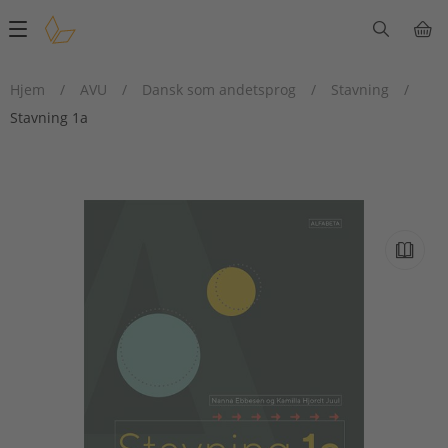
Main
navigation
Hjem
/
AVU
/
Dansk som andetsprog
/
Stavning
/
Stavning 1a