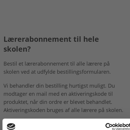
Lærerabonnement til hele
skolen?
Bestil et lærerabonnement til alle lærere på
skolen ved at udfylde bestillingsformularen.
Vi behandler din bestilling hurtigst muligt. Du
modtager en mail med en aktiveringskode til
produktet, når din ordre er blevet behandlet.
Aktiveringskoden bruges af alle lærere på skolen.
Bestil lærerabonnement