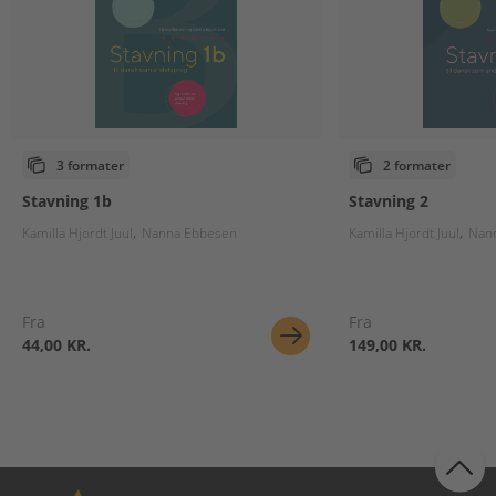
3 formater
2 formater
Stavning 1b
Stavning 2
Kamilla Hjordt Juul
Nanna Ebbesen
Kamilla Hjordt Juul
Nan
Fra
Fra
44,00 KR.
149,00 KR.