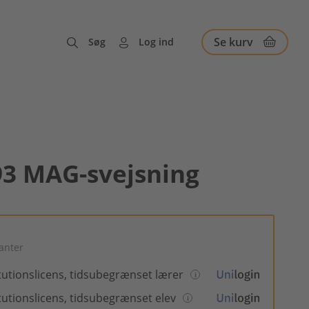
Se kurv
Søg
Log ind
93 MAG-svejsning
ianter
itutionslicens, tidsubegrænset lærer
itutionslicens, tidsubegrænset elev