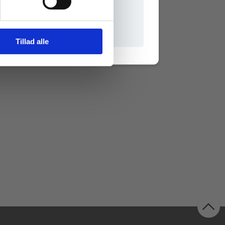
il praxisOnline
Tillad alle