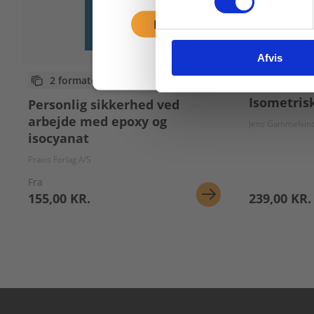
Fortsæt som privat
Afvis
Bog
2 formater
Isometris
Personlig sikkerhed ved
arbejde med epoxy og
Jens Gammelvin
isocyanat
Praxis Forlag A/S
Fra
155,00 KR.
239,00 KR.