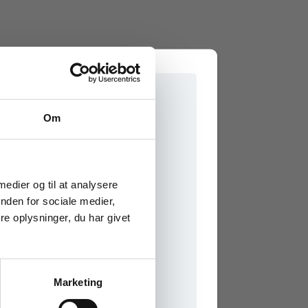
Om
e onlinematerialer
 medier og til at analysere
nden for sociale medier,
e oplysninger, du har givet
Marketing