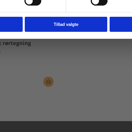
Fortsæt som institution
Gå t
Tillad valgte
k rørtegning
d