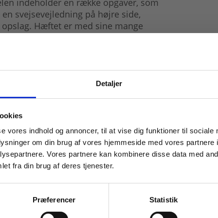
delen indeholder en række opgaver, som
 en svejsevejledning på højre side,
ét opslag. Hæftet er med sine mange
l brug i åbent værksted.
Detaljer
 masterclasses mm.
ookies
Tilgå din
se vores indhold og annoncer, til at vise dig funktioner til sociale
oplysninger om din brug af vores hjemmeside med vores partnere i
ysepartnere. Vores partnere kan kombinere disse data med andr
et fra din brug af deres tjenester.
For institutioner og
virksomheder. Du får
Præferencer
Statistik
vist priser ekskl. moms.