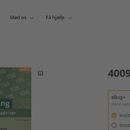
Mød os
Få hjælp
400
eBog+
Flere var
Inst
Inst