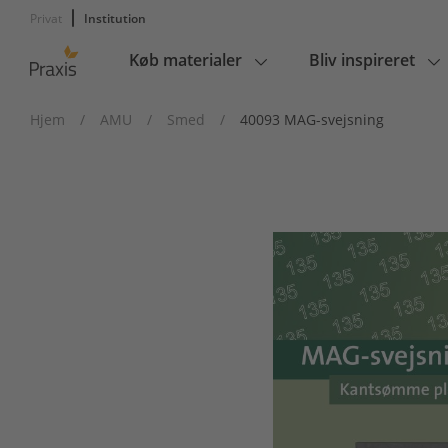
Privat
Institution
Køb materialer
Bliv inspireret
Main
navigation
Hjem
/
AMU
/
Smed
/
40093 MAG-svejsning