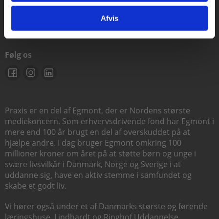
support@praxis.dk
Afvis
Følg os
Praxis er en del af Egmont, der er Nordens største
mediekoncern. Som erhvervsdrivende fond har Egmont i
mere end 100 år brugt en del af overskuddet på at
hjælpe andre. I dag bruger Egmont omkring 100
millioner kroner om året på at støtte børn og unge i
svære livsvilkår i Danmark, Norge og Sverige i at
uddanne sig, have en aktiv stemme i samfundet og
skabe et godt liv.
Vi hører også under et af Danmarks største og førende
læringshuse,
Lindhardt og Ringhof Uddannelse
,