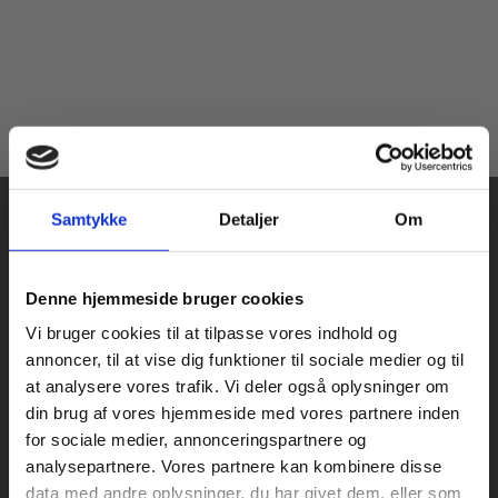
Samtykke
Detaljer
Om
Køb læremidler og find masterclasses mm.
Denne hjemmeside bruger cookies
Fortsæt som:
Vi bruger cookies til at tilpasse vores indhold og
Praxis Forlag A/S
annoncer, til at vise dig funktioner til sociale medier og til
CVR 41280921
at analysere vores trafik. Vi deler også oplysninger om
København
din brug af vores hjemmeside med vores partnere inden
Vognmagergade 7, 5. sal
For privatkunder og
For institutioner og
for sociale medier, annonceringspartnere og
1120 København K
analysepartnere. Vores partnere kan kombinere disse
studerende. Du får
virksomheder. Du
data med andre oplysninger, du har givet dem, eller som