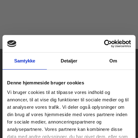
Samtykke
Detaljer
Om
Køb læremidler og find masterclasses mm.
Denne hjemmeside bruger cookies
Fortsæt som:
Vi bruger cookies til at tilpasse vores indhold og
Praxis Forlag A/S
annoncer, til at vise dig funktioner til sociale medier og til
CVR 41280921
at analysere vores trafik. Vi deler også oplysninger om
København
din brug af vores hjemmeside med vores partnere inden
Vognmagergade 7, 5. sal
For privatkunder og
For institutioner og
for sociale medier, annonceringspartnere og
1120 København K
analysepartnere. Vores partnere kan kombinere disse
studerende. Du får
virksomheder. Du
data med andre oplysninger, du har givet dem, eller som