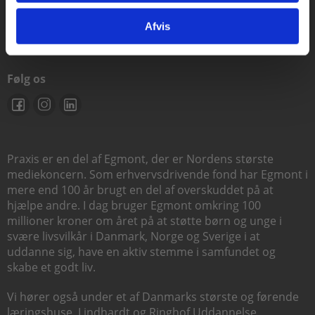
support@praxis.dk
Afvis
Følg os
Praxis er en del af Egmont, der er Nordens største
mediekoncern. Som erhvervsdrivende fond har Egmont i
mere end 100 år brugt en del af overskuddet på at
hjælpe andre. I dag bruger Egmont omkring 100
millioner kroner om året på at støtte børn og unge i
svære livsvilkår i Danmark, Norge og Sverige i at
uddanne sig, have en aktiv stemme i samfundet og
skabe et godt liv.
Vi hører også under et af Danmarks største og førende
læringshuse,
Lindhardt og Ringhof Uddannelse
,