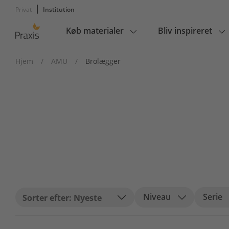
Privat
Institution
Køb materialer
Bliv inspireret
Main
navigation
Hjem
/
AMU
/
Brolægger
Niveau
Serie
Nyeste