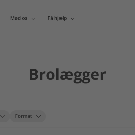
Mød os
Få hjælp
Brolægger
Format