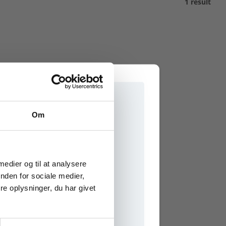
1 result
Om
e onlinematerialer
 medier og til at analysere
nden for sociale medier,
e oplysninger, du har givet