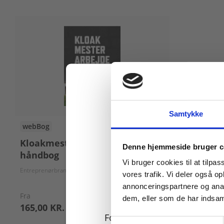
Samtykke
webBog
Kloakmesterarbejde - en
Køb læremidler og find
Denne hjemmeside bruger c
håndbog
Vi bruger cookies til at tilpas
Entreprenørbranchens Forlagsfond
vores trafik. Vi deler også 
annonceringspartnere og anal
Fra
dem, eller som de har indsaml
165,00 KR.
For privatkunder og
Samtykkevalg