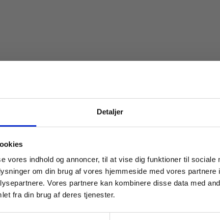
Detaljer
 masterclasses mm.
ookies
Tilgå din
se vores indhold og annoncer, til at vise dig funktioner til sociale
oplysninger om din brug af vores hjemmeside med vores partnere i
ysepartnere. Vores partnere kan kombinere disse data med andr
et fra din brug af deres tjenester.
For institutioner og