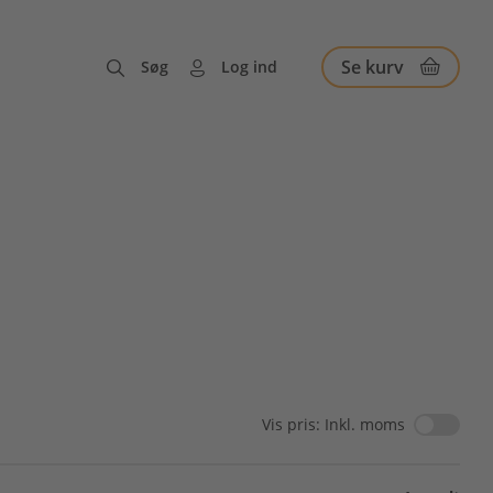
Se kurv
Søg
Log ind
Vis pris: Inkl. moms