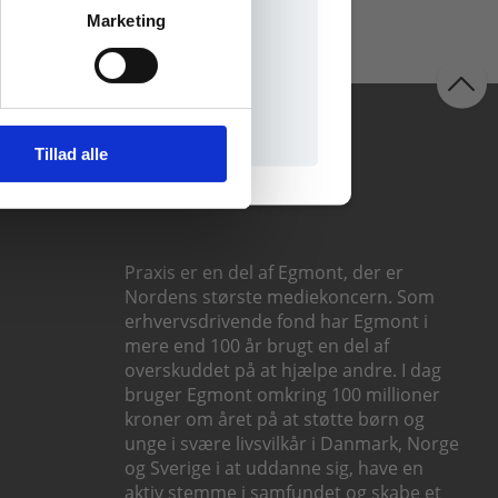
Marketing
il praxisOnline
Følg os
Tillad alle
Praxis er en del af Egmont, der er
Nordens største mediekoncern. Som
erhvervsdrivende fond har Egmont i
mere end 100 år brugt en del af
overskuddet på at hjælpe andre. I dag
bruger Egmont omkring 100 millioner
kroner om året på at støtte børn og
unge i svære livsvilkår i Danmark, Norge
og Sverige i at uddanne sig, have en
aktiv stemme i samfundet og skabe et