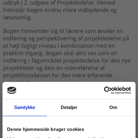
udtryk i 2. udgave af Projektledelse. Herved
fremstår bogen endnu mere indbydende og
læsevenlig.
Bogen henvender sig til læsere som ønsker en
indføring og perspektivering af projektledelse på
et højt fagligt niveau i kombination med en
praktisk tilgang. Bogen skal dels ses som en
indføring i fagområdet projektledelse for den nye
projektleder og dels en videreførelse af
projektforståelsen for den mere erfarende
projektleder.
Med bogen Projektledelse fuldender Trojka sit
udvalg af fagbøger inden for ledelses- og
Samtykke
Detaljer
Om
organisations-området. Bogen Projektledelse kan
derfor med fordel anvendes i forlængelse af
Trojkas lærebøger Ledelse i praksis samt
Køb læremidler og find masterclasses mm.
Denne hjemmeside bruger cookies
Organisation.