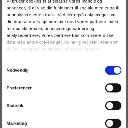
Fortsæt som:
Vi bruger cookies til at tilpasse vores indhold og
Specifikt henvender bogen sig til
annoncer, til at vise dig funktioner til sociale medier og til
uddannelsesområderne: AU i ledelse, AU i
at analysere vores trafik. Vi deler også oplysninger om
Innovation, Produkt og Produktion samt til HD 1.
din brug af vores hjemmeside med vores partnere inden
del.
For privatkunder og
For institutioner og
for sociale medier, annonceringspartnere og
analysepartnere. Vores partnere kan kombinere disse
studerende. Du får
virksomheder. Du
Lærebogen er generelt velegnet til
data med andre oplysninger, du har givet dem, eller som
vist priser inkl.
får vist priser ekskl.
markedsføringsøkonom, finansøkonom,
de har indsamlet fra din brug af deres tjenester.
moms.
moms.
handelsøkonom, logistikøkonom, serviceøkonom,
akademiøkonom / merkonom, HA, HD,
Samtykkevalg
Privat
Institution
ingeniøruddannelser og andre videregående
Nødvendig
uddannelser samt kursusforløb, hvor
projektledelse indgår i uddannelsesforløbet.
Præferencer
Undervisningsmaterialet omfatter foruden
lærebogen også flere online materialer på bogens
Statistik
Tilgå dine onlinematerialer
webside på Trojka.dk. Det er bl.a. muligt at
downloade PowerPoints med alle lærebogens
figurer.
Marketing