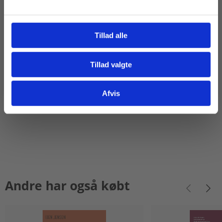
Link til bogens website:
https://trojka.dk/projektledelse-2021.aspx
.
Tillad alle
Juni 2021
Niels Vestergaard Olsen
Tillad valgte
Susanne Muusmann Lassen
Gå til praxisOnline
Afvis
Andre har også købt