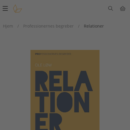
Main
navigation
Hjem
/
Professionernes begreber
/
Relationer