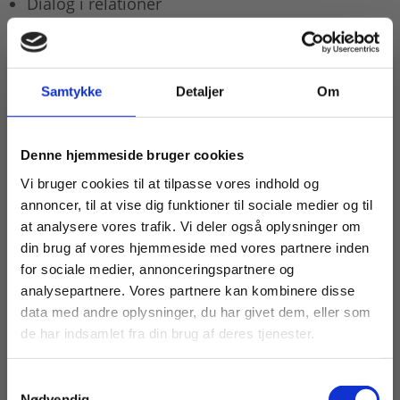
Dialog i relationer
Anerkendelse i relationer
Narrativer i relationer
Samtykke
Detaljer
Om
De enkelte kapitler kan læses hver for sig eller
sammenhængende som fem perspektiver på
relationer og professionsudøvelse.
Køb læremidler og find masterclasses mm.
Denne hjemmeside bruger cookies
Fortsæt som:
Vi bruger cookies til at tilpasse vores indhold og
Hvert kapitel formulerer nogle relationelle
annoncer, til at vise dig funktioner til sociale medier og til
forholdemåder og færdigheder, hvis enhed siges
at analysere vores trafik. Vi deler også oplysninger om
at kendetegne en professionel
din brug af vores hjemmeside med vores partnere inden
professionsudøvelse.
For privatkunder og
For institutioner og
for sociale medier, annonceringspartnere og
analysepartnere. Vores partnere kan kombinere disse
Bogen henvender sig til alle
studerende. Du får
virksomheder. Du
data med andre oplysninger, du har givet dem, eller som
relationsprofessionelle, hvilket i første omgang
vist priser inkl.
får vist priser ekskl.
de har indsamlet fra din brug af deres tjenester.
omfatter pædagoger, lærere, sygeplejersker,
moms.
moms.
socialrådgivere og studerende, der er under
uddannelse eller efteruddannelse.
Samtykkevalg
Privat
Institution
Nødvendig