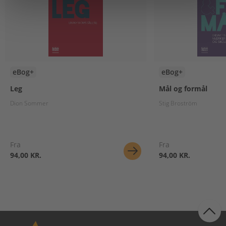
eBog+
eBog+
Leg
Mål og formål
Dion Sommer
Stig Broström
Fra
Fra
94,00 KR.
94,00 KR.