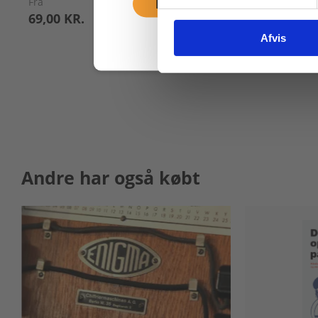
Fra
Fortsæt som privat
69,00 KR.
Afvis
Andre har også købt