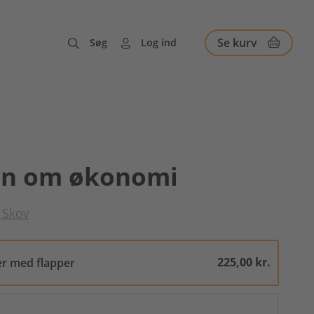
Se kurv
Søg
Log ind
en om økonomi
 Skov
225,00 kr.
er med flapper