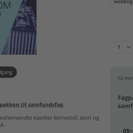
webBog
1
dgang
Få mer
Fagpa
pakken til samfundsfag
.
samf
vhenvendte kapitler kernestof, teori og
A.
05
B