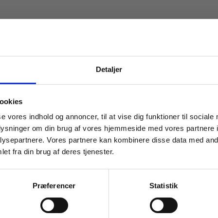
Detaljer
 masterclasses mm.
ookies
Tilgå din
se vores indhold og annoncer, til at vise dig funktioner til sociale
oplysninger om din brug af vores hjemmeside med vores partnere i
ysepartnere. Vores partnere kan kombinere disse data med andr
et fra din brug af deres tjenester.
For institutioner og
virksomheder. Du får
Præferencer
Statistik
vist priser ekskl. moms.