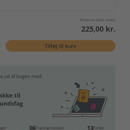
Prisen er ekskl. moms
225,00 kr.
Tilføj til kurv
e ud af bogen med:
kke til
undsfag
06
13
øger
Træningsmoduler
Forløb