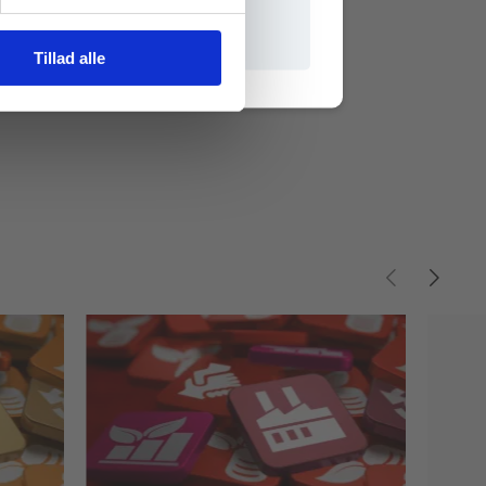
il praxisOnline
Tillad alle