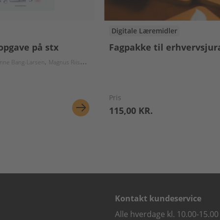
Digitale Læremidler
opgave på stx
Fagpakke til erhvervsjur
nne Bang-Larsen
Magnus Riisager
Pris
115,00 KR.
Kontakt kundeservice
Alle hverdage kl. 10.00-15.00