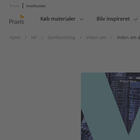
Privat
Institution
Køb materialer
Bliv inspireret
Main
navigation
Hjem
/
HF
/
Samfundsfag
/
Viden om
/
Viden om 