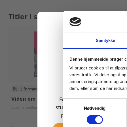
Titler i serien
Samtykke
Køb læremidler og find
Denne hjemmeside bruger c
Vi bruger cookies til at tilpas
vores trafik. Vi deler også 
annonceringspartnere og anal
dem, eller som de har indsaml
2 formater
Viden om samfundsfag C
For privatkunder og
Samtykkevalg
studerende. Du får vist
Suzanne Gudbjerg-Hansen
Nødvendig
priser inkl. moms.