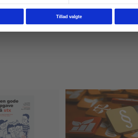
Fortsæt som institution
Gå t
Tillad valgte