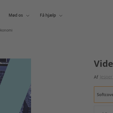
Mød os
Få hjælp
økonomi
Vid
Jesper
Af
Softcov