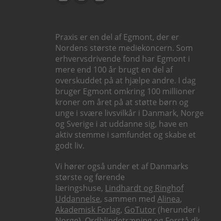
Praxis er en del af Egmont, der er
Nordens største mediekoncern. Som
erhvervsdrivende fond har Egmont i
mere end 100 år brugt en del af
overskuddet på at hjælpe andre. I dag
bruger Egmont omkring 100 millioner
kroner om året på at støtte børn og
unge i svære livsvilkår i Danmark, Norge
og Sverige i at uddanne sig, have en
aktiv stemme i samfundet og skabe et
godt liv.
Vi hører også under et af Danmarks
største og førende
læringshuse,
Lindhardt og Ringhof
Uddannelse
, sammen med
Alinea
,
Akademisk Forlag
,
GoTutor
(herunder i
Norge
),
Ordblindetræning
og
Forstå.dk
.