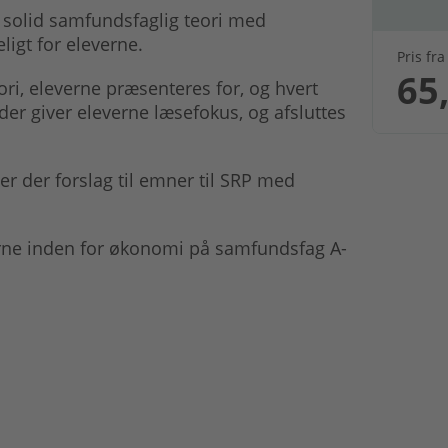
 solid samfundsfaglig teori med
igt for eleverne.
Pris fra
65,
eori, eleverne præsenteres for, og hvert
er giver eleverne læsefokus, og afsluttes
n er der forslag til emner til SRP med
rne inden for økonomi på samfundsfag A-