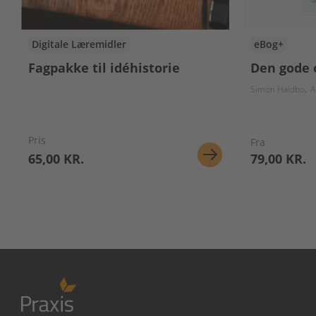
Digitale Læremidler
eBog+
Fagpakke til idéhistorie
Den gode 
Simon Haldbo
A
Pris
Fra
65,00 KR.
79,00 KR.