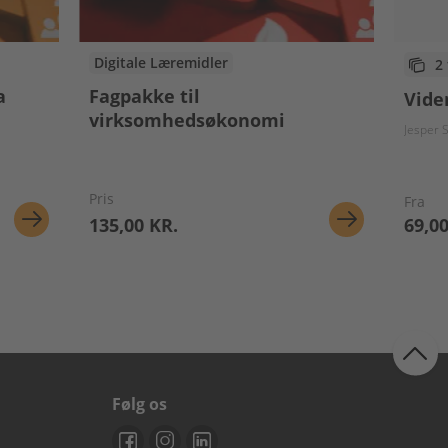
Digitale Læremidler
2
a
Fagpakke til
Vide
virksomhedsøkonomi
Jesper 
Pris
Fra
135,00 KR.
69,00
Følg os