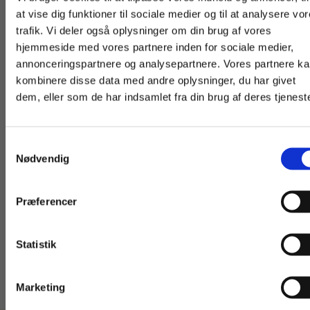
at vise dig funktioner til sociale medier og til at analysere vo
trafik. Vi deler også oplysninger om din brug af vores
hjemmeside med vores partnere inden for sociale medier,
For privatkunder og
For institutioner og
annonceringspartnere og analysepartnere. Vores partnere k
studerende. Du får
virksomheder. Du
kombinere disse data med andre oplysninger, du har givet
dem, eller som de har indsamlet fra din brug af deres tjeneste
vist priser inkl.
får vist priser ekskl.
moms.
moms.
2 formater
2 formater
Sternstunden in Österreich
Grammatikken
Samtykkevalg
Privat
Institution
Nødvendig
Louise Ebbesen Nielsen
Marie Søgaard Thellesen
Ann Kledal
Barbara Fis
Præferencer
Fra
Fra
75,00 KR.
319,00 KR.
Statistik
Tilgå dine onlinematerialer
Marketing