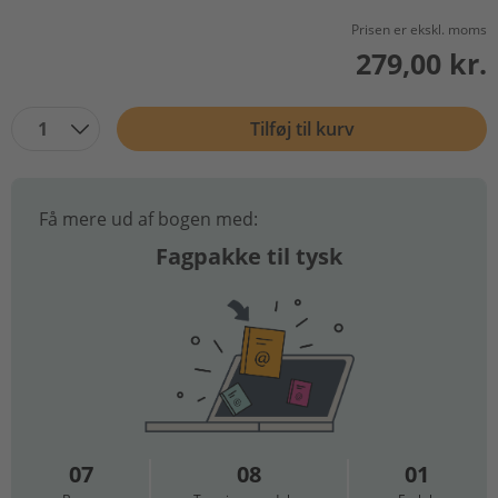
Prisen er ekskl. moms
279,00 kr.
1
Tilføj til kurv
Få mere ud af bogen med:
Fagpakke til tysk
07
08
01