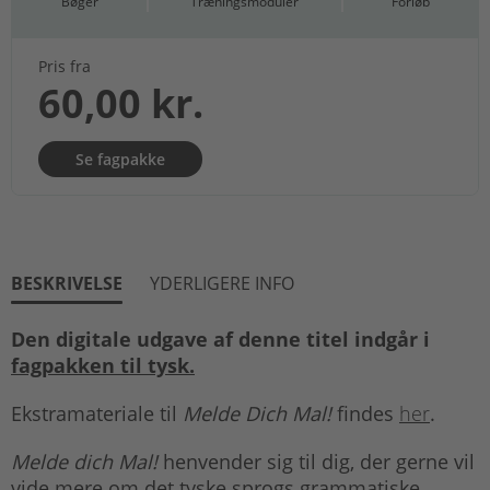
Bøger
Træningsmoduler
Forløb
Pris fra
60,00 kr.
Se fagpakke
BESKRIVELSE
YDERLIGERE INFO
Den digitale udgave af denne titel indgår i
fagpakken til tysk.
Ekstramateriale til
Melde Dich Mal!
findes
her
.
Melde dich Mal!
henvender sig til dig, der gerne vil
vide mere om det tyske sprogs grammatiske