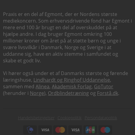
Praxis er en del af Egmont, der er Nordens største
mediekoncern. Som erhvervsdrivende fond har Egmont i
mere end 100 år brugt en del af overskuddet på at
hjælpe andre. I dag bruger Egmont omkring 100
millioner kroner om året på at støtte børn og unge i
svære livsvilkår i Danmark, Norge og Sverige i at
uddanne sig, have en aktiv stemme i samfundet og
skabe et godt liv.
Vi hører også under et af Danmarks største og førende
læringshuse,
Lindhardt og Ringhof Uddannelse
,
sammen med
Alinea
,
Akademisk Forlag
,
GoTutor
(herunder i
Norge
),
Ordblindetræning
og
Forstå.dk
.
Subfooter
Handelsbetingelser
Cookiepolitik
Persondatapolitik
menu
Subfooter
payment