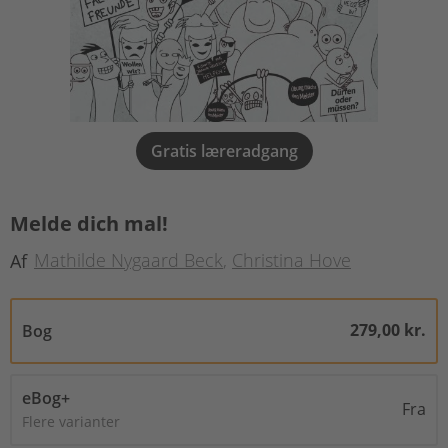
Gratis læreradgang
Melde dich mal!
Mathilde Nygaard Beck
Christina Hove
Af
279,00 kr.
Bog
eBog+
Fra
Flere varianter