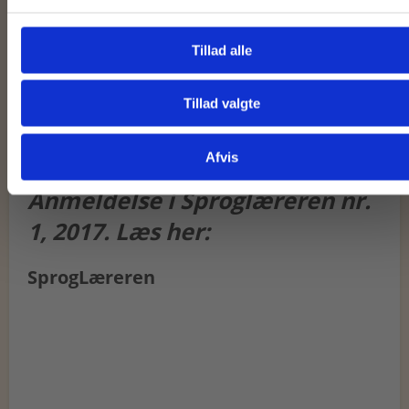
Tillad alle
Tillad valgte
Gå til praxisOnline
Afvis
Anmeldelse i Sproglæreren nr.
1, 2017. Læs her:
SprogLæreren