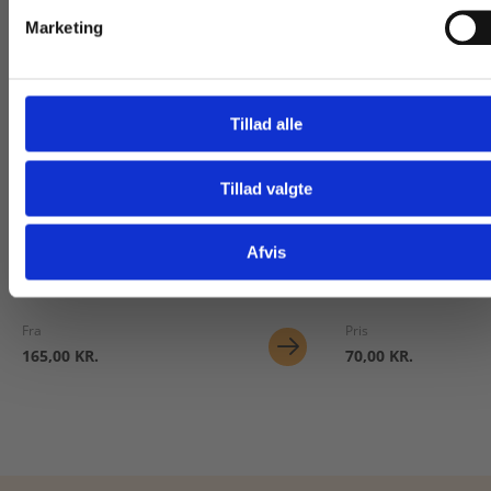
Marketing
Tillad alle
Serie
Digitale Læremidle
Tillad valgte
Gå til praxisOnline
Hverdagens matematik
Fagpakke til s
Niels Tafdrup
Niels Tafdrup
Afvis
Fra
Pris
165,00 KR.
70,00 KR.