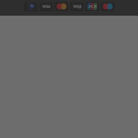
Subfooter
payment
options