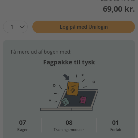
69,00 kr.
1
Log på med Unilogin
Få mere ud af bogen med:
Fagpakke til tysk
07
08
01
Bøger
Træningsmoduler
Forløb