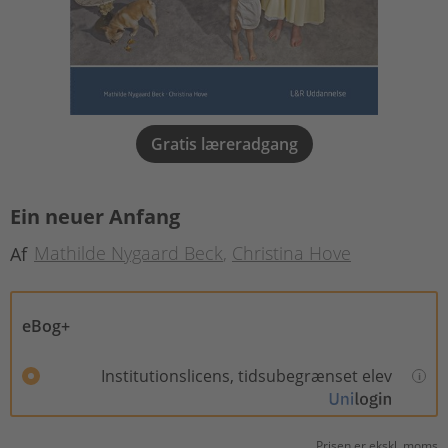
Gratis læreradgang
Ein neuer Anfang
Mathilde Nygaard Beck
Christina Hove
Af
eBog+
Institutionslicens, tidsubegrænset elev
Prisen er ekskl. moms