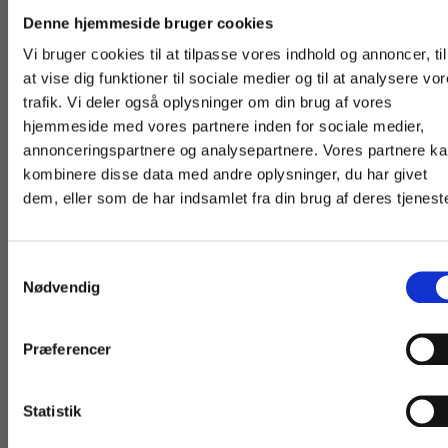
Køb læremidler og find masterclasses mm.
hvad der forventes af dem. Derudover skal siderne
Denne hjemmeside bruger cookies
bidrage til at udvide elevernes basale ordforråd og
Fortsæt som:
Vi bruger cookies til at tilpasse vores indhold og annoncer, til
faste vendinger og derigennem styrke den enkelte
at vise dig funktioner til sociale medier og til at analysere vo
elevs kommunikative kompetencer. Der henvises
trafik. Vi deler også oplysninger om din brug af vores
løbende til disse sider i materialet.
hjemmeside med vores partnere inden for sociale medier,
For privatkunder og
For institutioner og
annonceringspartnere og analysepartnere. Vores partnere k
studerende. Du får
virksomheder. Du
kombinere disse data med andre oplysninger, du har givet
dem, eller som de har indsamlet fra din brug af deres tjeneste
vist priser inkl.
får vist priser ekskl.
moms.
moms.
Samtykkevalg
Privat
Institution
Nødvendig
Andre har også købt
Præferencer
Statistik
Tilgå dine onlinematerialer