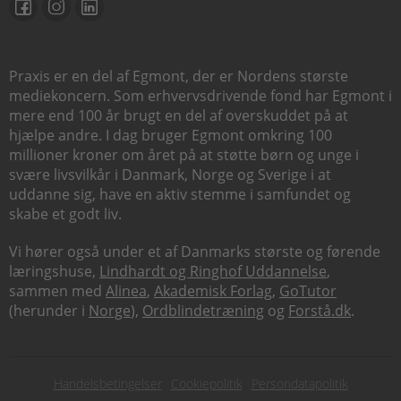
Praxis er en del af Egmont, der er Nordens største
mediekoncern. Som erhvervsdrivende fond har Egmont i
mere end 100 år brugt en del af overskuddet på at
hjælpe andre. I dag bruger Egmont omkring 100
millioner kroner om året på at støtte børn og unge i
svære livsvilkår i Danmark, Norge og Sverige i at
uddanne sig, have en aktiv stemme i samfundet og
skabe et godt liv.
Vi hører også under et af Danmarks største og førende
læringshuse,
Lindhardt og Ringhof Uddannelse
,
sammen med
Alinea
,
Akademisk Forlag
,
GoTutor
(herunder i
Norge
),
Ordblindetræning
og
Forstå.dk
.
Subfooter
Handelsbetingelser
Cookiepolitik
Persondatapolitik
menu