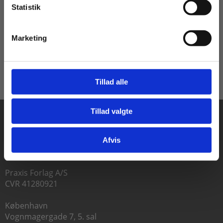
Statistik
Tilgå dine onlinematerialer
Fra
Marketing
335,00 KR.
105,00 KR.
Tillad alle
Tillad valgte
Gå til praxisOnline
Afvis
Praxis Forlag A/S
CVR 41280921
København
Vognmagergade 7, 5. sal