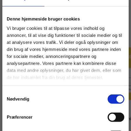
Køb læremidler og find masterclasses mm.
Denne hjemmeside bruger cookies
Fortsæt som:
Vi bruger cookies til at tilpasse vores indhold og
Andre har også købt
annoncer, til at vise dig funktioner til sociale medier og til
at analysere vores trafik. Vi deler også oplysninger om
din brug af vores hjemmeside med vores partnere inden
For privatkunder og
For institutioner og
for sociale medier, annonceringspartnere og
analysepartnere. Vores partnere kan kombinere disse
studerende. Du får
virksomheder. Du
data med andre oplysninger, du har givet dem, eller som
vist priser inkl.
får vist priser ekskl.
de har indsamlet fra din brug af deres tjenester.
moms.
moms.
Samtykkevalg
Privat
Institution
Nødvendig
Serie
Bog
Præferencer
Mejerilære
Jeg siger op, Gult 
Ulla Graumann
E Waagner Nielsen
Jens A Ullum