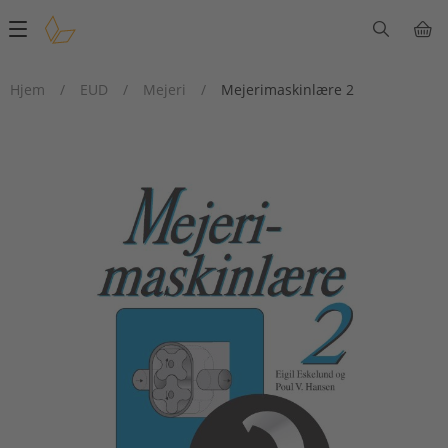
Main
navigation
Hjem
/
EUD
/
Mejeri
/
Mejerimaskinlære 2