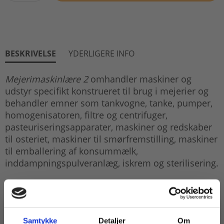
BESKRIVELSE
YDERLIGERE INFO
Mejerimaskinlære 2
omhandler maskiner og
udstyr specifikt konstrueret til brug i mejerier og
behandler emner som tankvogne, tanke, pumper,
homogenisatoren, filtre og centrifuger,
pasteuriseringsapparater, maskiner og redskaber
til osteriet, maskiner til smørfremstilling, maskiner
til emballering af konsummælk,
inddampningspulveranlæg, iskrem og sterilisering.
Samtykke
Detaljer
Om