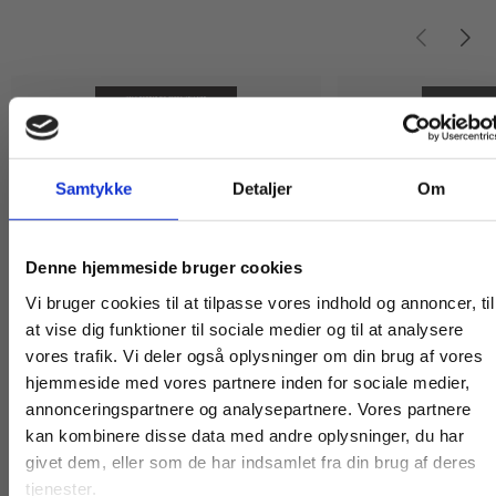
Samtykke
Detaljer
Om
Køb læremidler og find masterclasses mm.
Denne hjemmeside bruger cookies
Fortsæt som:
Vi bruger cookies til at tilpasse vores indhold og annoncer, til
eXtra
2 formater
at vise dig funktioner til sociale medier og til at analysere
Test til Staveprofil
vores trafik. Vi deler også oplysninger om din brug af vores
Staveprofilen 5
hjemmeside med vores partnere inden for sociale medier,
Praxis Forlag A/S
Ulla Bendix
Jette Helland
For privatkunder og
For institutioner og
annonceringspartnere og analysepartnere. Vores partnere
kan kombinere disse data med andre oplysninger, du har
studerende. Du får
virksomheder. Du
givet dem, eller som de har indsamlet fra din brug af deres
vist priser inkl.
får vist priser ekskl.
Fra
Fra
tjenester.