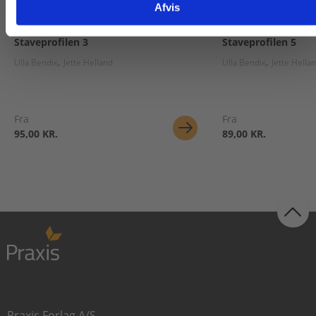
Afvis
2 formater
2 formater
Staveprofilen 3
Staveprofilen 5
Ulla Bendix
Jette Helland
Ulla Bendix
Jette Hella
Fra
Fra
95,00 KR.
89,00 KR.
Praxis Forlag A/S