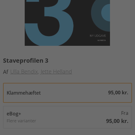
Staveprofilen 3
Ulla Bendix
Jette Helland
Af
95,00 kr.
Klammehæftet
Fra
eBog+
95,00 kr.
Flere varianter