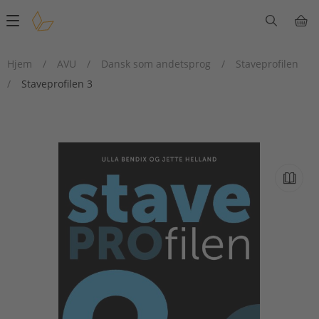
Main
navigation
Hjem
/
AVU
/
Dansk som andetsprog
/
Staveprofilen
/
Staveprofilen 3