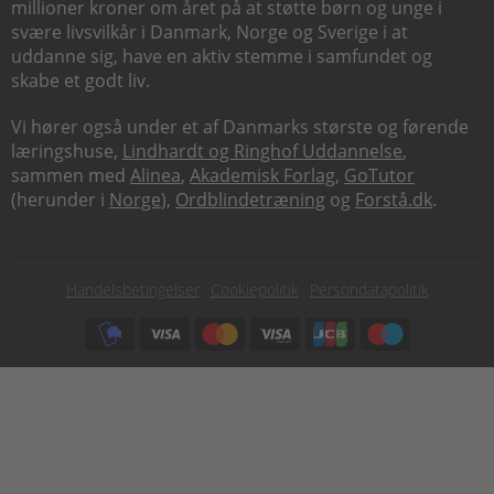
millioner kroner om året på at støtte børn og unge i
svære livsvilkår i Danmark, Norge og Sverige i at
uddanne sig, have en aktiv stemme i samfundet og
skabe et godt liv.
Vi hører også under et af Danmarks største og førende
læringshuse,
Lindhardt og Ringhof Uddannelse
,
sammen med
Alinea
,
Akademisk Forlag
,
GoTutor
(herunder i
Norge
),
Ordblindetræning
og
Forstå.dk
.
Subfooter
Handelsbetingelser
Cookiepolitik
Persondatapolitik
menu
Subfooter
payment
options