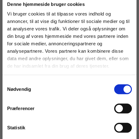
Køb læremidler og find masterclasses mm.
Denne hjemmeside bruger cookies
Fortsæt som:
Vi bruger cookies til at tilpasse vores indhold og
annoncer, til at vise dig funktioner til sociale medier og til
Bog
at analysere vores trafik. Vi deler også oplysninger om
din brug af vores hjemmeside med vores partnere inden
Kirkefunktionær - Kirkens rengøring,
For privatkunder og
For institutioner og
for sociale medier, annonceringspartnere og
teknik og vedligeholdelse
analysepartnere. Vores partnere kan kombinere disse
studerende. Du får
virksomheder. Du
Annette Kappelgaard
Hans Jørgen Jensen
data med andre oplysninger, du har givet dem, eller som
vist priser inkl.
får vist priser ekskl.
de har indsamlet fra din brug af deres tjenester.
moms.
moms.
169,00 KR.
Samtykkevalg
Privat
Institution
Nødvendig
Præferencer
Statistik
Tilgå dine onlinematerialer