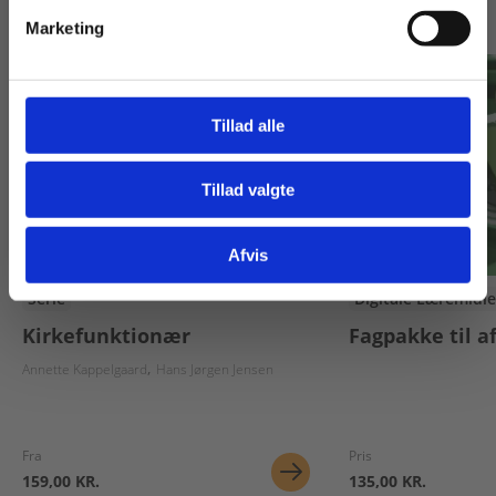
Andre har også købt
Marketing
Tillad alle
Tillad valgte
Gå til praxisOnline
Afvis
Serie
Digitale Læremidle
Kirkefunktionær
Fagpakke til a
Annette Kappelgaard
Hans Jørgen Jensen
Fra
Pris
159,00 KR.
135,00 KR.